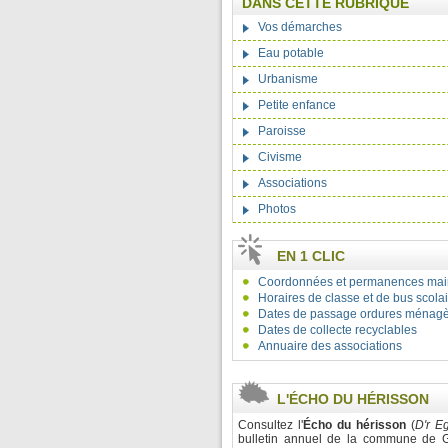
DANS CETTE RUBRIQUE
Vos démarches
Eau potable
Urbanisme
Petite enfance
Paroisse
Civisme
Associations
Photos
EN 1 CLIC
Coordonnées et permanences mai
Horaires de classe et de bus scola
Dates de passage ordures ménag
Dates de collecte recyclables
Annuaire des associations
L'ÉCHO DU HÉRISSON
Consultez l'
Écho du hérisson
(
D'r E
bulletin annuel de la commune de G