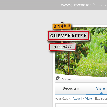
www.guevenatten.fr
- Site o
Découvrir
Vivre
vous êtes ici:
Accueil
»
Vivre
»
Eau pota