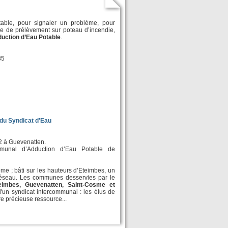
otable, pour signaler un problème, pour
e de prélèvement sur poteau d’incendie,
uction d’Eau Potable
.
85
 du Syndicat d'Eau
72 à Guevenatten.
munal d’Adduction d’Eau Potable de
e ; bâti sur les hauteurs d’Eteimbes, un
 réseau. Les communes desservies par le
eimbes, Guevenatten, Saint-Cosme et
un syndicat intercommunal : les élus de
re précieuse ressource...