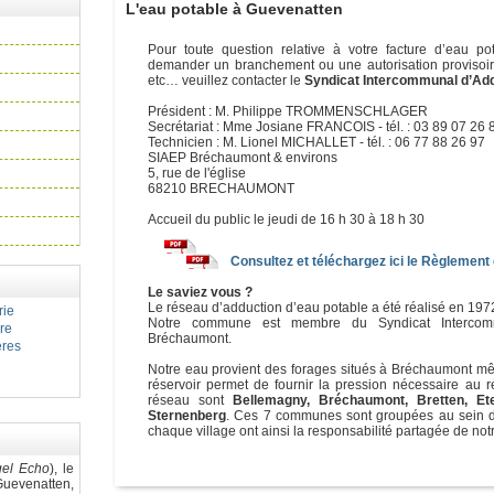
L'eau potable à Guevenatten
Pour toute question relative à votre facture d’eau p
demander un branchement ou une autorisation provisoir
etc… veuillez contacter le
Syndicat Intercommunal d’Add
Président : M. Philippe TROMMENSCHLAGER
Secrétariat : Mme Josiane FRANCOIS - tél. : 03 89 07 26 
Technicien : M. Lionel MICHALLET - tél. : 06 77 88 26 97
SIAEP Bréchaumont & environs
5, rue de l'église
68210 BRECHAUMONT
Accueil du public le jeudi de 16 h 30 à 18 h 30
Consultez et téléchargez ici le Règlement
Le saviez vous ?
Le réseau d’adduction d’eau potable a été réalisé en 19
rie
Notre commune est membre du Syndicat Intercom
ire
Bréchaumont.
ères
Notre eau provient des forages situés à Bréchaumont mêm
réservoir permet de fournir la pression nécessaire au
réseau sont
Bellemagny, Bréchaumont, Bretten, Et
Sternenberg
. Ces 7 communes sont groupées au sein d'
chaque village ont ainsi la responsabilité partagée de not
gel Echo
), le
uevenatten,