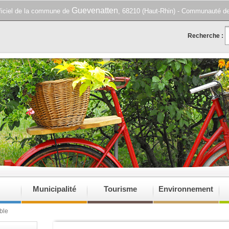
Guevenatten
fficiel de la commune de
, 68210 (Haut-Rhin) - Communauté d
Recherche :
Municipalité
Tourisme
Environnement
ble