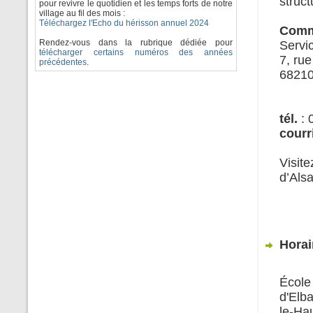
struc
pour revivre le quotidien et les temps forts de notre
village au fil des mois :
Téléchargez l'Echo du hérisson annuel 2024
Comm
Rendez-vous dans la rubrique dédiée pour
Servi
télécharger certains numéros des années
7, rue
précédentes
.
68210
tél.
: 
courr
Visi
d’Als
Horai
Écol
d'Elb
le-Hau