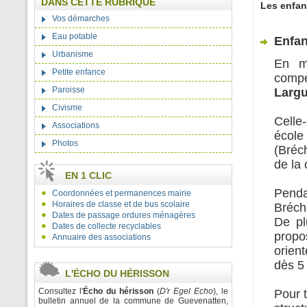
DANS CETTE RUBRIQUE
Les enfan
Vos démarches
Eau potable
Enfan
Urbanisme
En m
Petite enfance
comp
Paroisse
Larg
Civisme
Celle
Associations
école 
Photos
(Bréc
de la
EN 1 CLIC
Penda
Coordonnées et permanences mairie
Horaires de classe et de bus scolaire
Bréch
Dates de passage ordures ménagères
De pl
Dates de collecte recyclables
propo
Annuaire des associations
orien
dès 5
L'ÉCHO DU HÉRISSON
Consultez l'
Écho du hérisson
(
D'r Egel Echo
), le
Pour 
bulletin annuel de la commune de Guevenatten,