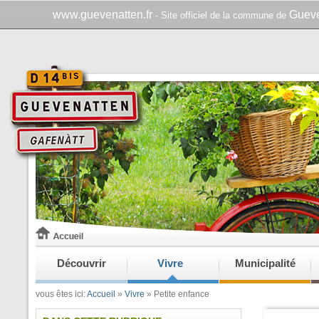
www.guevenatten.fr
Gueve
- Site officiel de la commune de
Découvrir
Vivre
Municipalité
vous êtes ici:
Accueil
»
Vivre
»
Petite enfance