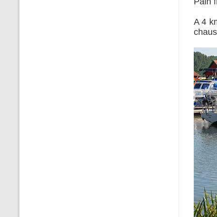
Pain 
A 4 k
chaus