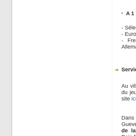
A 1
- Sél
- Eur
- Fre
Allem
Servi
Au vi
du je
site
ic
Dans 
Gueve
de l