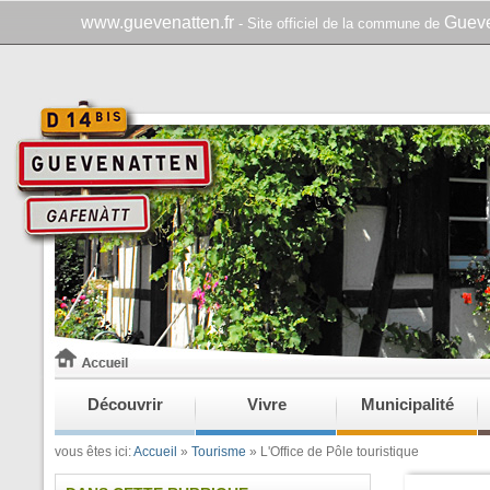
www.guevenatten.fr
Gueve
- Site officiel de la commune de
Découvrir
Vivre
Municipalité
vous êtes ici:
Accueil
»
Tourisme
»
L'Office de Pôle touristique