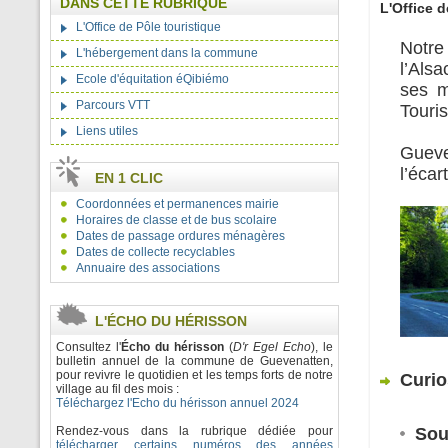
DANS CETTE RUBRIQUE
L'Office 
L'Office de Pôle touristique
Notre
L'hébergement dans la commune
l’Alsa
Ecole d'équitation éQibiémo
ses mu
Parcours VTT
Touri
Liens utiles
Gueve
l’écar
EN 1 CLIC
Coordonnées et permanences mairie
Horaires de classe et de bus scolaire
Dates de passage ordures ménagères
Dates de collecte recyclables
Annuaire des associations
L'ÉCHO DU HÉRISSON
Consultez l'
Écho du hérisson
(
D'r Egel Echo
), le
bulletin annuel de la commune de Guevenatten,
pour revivre le quotidien et les temps forts de notre
Curio
village au fil des mois :
Téléchargez l'Echo du hérisson annuel 2024
Rendez-vous dans la rubrique dédiée pour
Sou
télécharger certains numéros des années