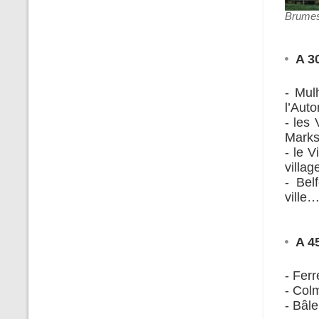
Brumes
A 3
- Mulh
l’Aut
- les
Marks
- le 
villa
- Belf
ville…
A 4
- Ferr
- Colm
- Bâle